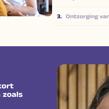
3.
Ontzorging van
kort
 zoals