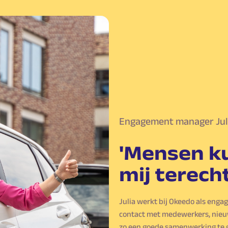
Engagement manager Jul
'Mensen ku
mij terecht
Julia werkt bij Okeedo als enga
contact met medewerkers, nieu
zo een goede samenwerking te 