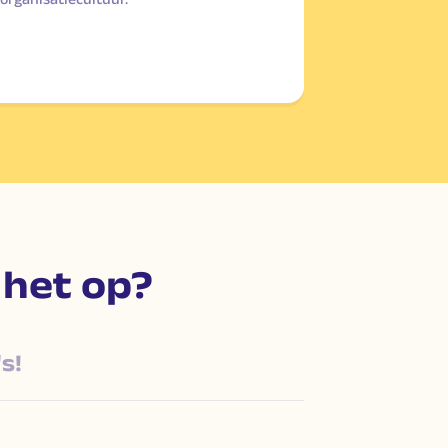
 het op?
s!