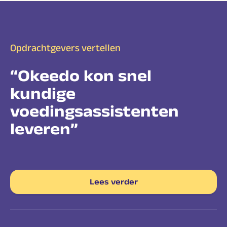
Opdrachtgevers vertellen
“Okeedo kon snel
“Fijn dat Okeedo ook de
kundige
begeleiding doet”
voedingsassistenten
leveren”
Lees verder