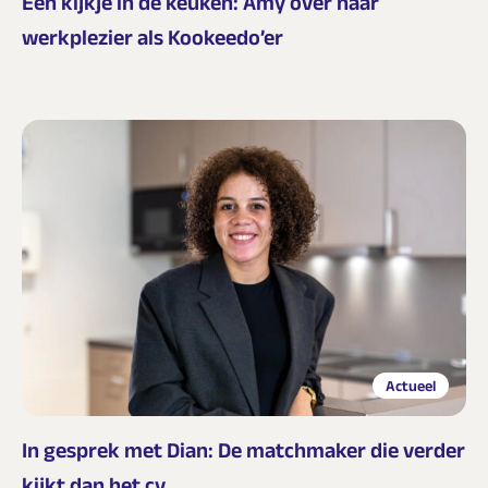
Een kijkje in de keuken: Amy over haar
werkplezier als Kookeedo’er
Actueel
In gesprek met Dian: De matchmaker die verder
kijkt dan het cv