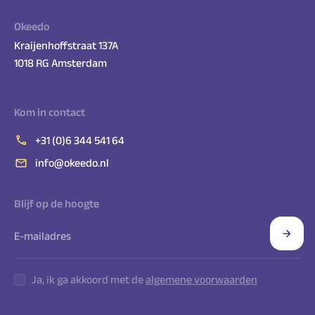
Okeedo
Kraijenhoffstraat 137A
1018 RG Amsterdam
Kom in contact
+31 (0)6 344 541 64
info@okeedo.nl
Blijf op de hoogte
Ja, ik ga akkoord met de
algemene voorwaarden