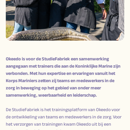
Okeedo is voor de StudieFabriek een samenwerking
aangegaan met trainers die aan de Koninklijke Marine zijn
verbonden. Met hun expertise en ervaringen vanuit het
Korps Mariniers zetten zij teams en medewerkers in de
zorg in beweging op het gebied van onder meer
samenwerking, weerbaarheid en leiderschap.
De StudieFabriek is het trainingsplatform van Okeedo voor
de ontwikkeling van teams en medewerkers in de zorg. Voor
het verzorgen van trainingen kwam Okeedo uit bij een