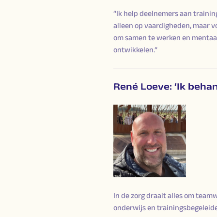
“Ik help deelnemers aan traininge
alleen op vaardigheden, maar voo
om samen te werken en mentaal 
ontwikkelen.”
René Loeve: ‘Ik beha
In de zorg draait alles om teamw
onderwijs en trainingsbegeleide