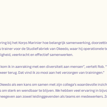
aring bij het Korps Marinier hoe belangrijk samenwerking, doorzet
 als trainer voor de StudieFabriek van Okeedo, waar hij operationele 
igheid, veerkracht en effectief samenwerken.
kom ik in aanraking met een diversiteit aan mensen”, vertelt Rob. “
weer terug. Dat vind ik zo mooi aan het verzorgen van trainingen.”
keedo als een kans om samen met zijn collega’s waardevolle inzic
 om sterk en wendbaar te blijven. We hebben veel ervaring in bijv
eegeven aan zowel leidinggevenden als teams en medewerkers. Zo