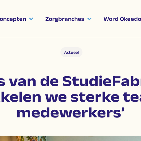
oncepten
Zorgbranches
Word Okeedo'
Actueel
s van de StudieFabr
kelen we sterke t
medewerkers’