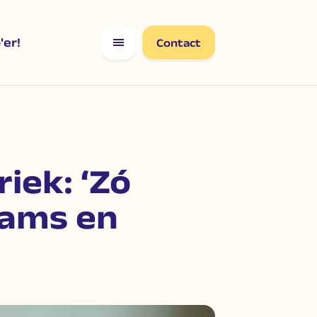
er!
Contact
iek: ‘Zó
eams en